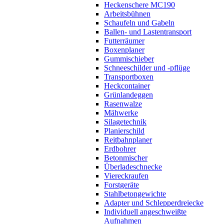
Heckenschere MC190
Arbeitsbühnen
Schaufeln und Gabeln
Ballen- und Lastentransport
Futterräumer
Boxenplaner
Gummischieber
Schneeschilder und -pflüge
Transportboxen
Heckcontainer
Grünlandeggen
Rasenwalze
Mähwerke
Silagetechnik
Planierschild
Reitbahnplaner
Erdbohrer
Betonmischer
Überladeschnecke
Viereckraufen
Forstgeräte
Stahlbetongewichte
Adapter und Schlepperdreiecke
Individuell angeschweißte
Aufnahmen