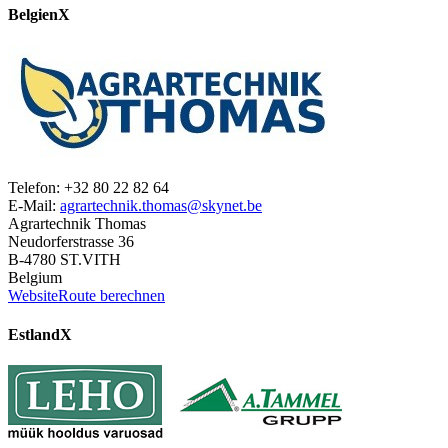
Belgien
X
Telefon: +32 80 22 82 64
E-Mail:
agrartechnik.thomas@skynet.be
Agrartechnik Thomas
Neudorferstrasse 36
B-4780 ST.VITH
Belgium
Website
Route berechnen
Estland
X