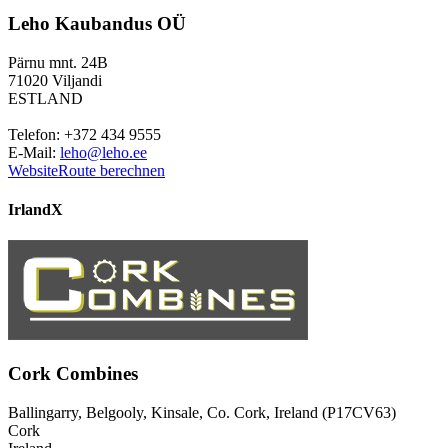
Leho Kaubandus OÜ
Pärnu mnt. 24B
71020 Viljandi
ESTLAND
Telefon: +372 434 9555
E-Mail:
leho@leho.ee
Website
Route berechnen
Irland
X
Cork Combines
Ballingarry, Belgooly, Kinsale, Co. Cork, Ireland (P17CV63)
Cork