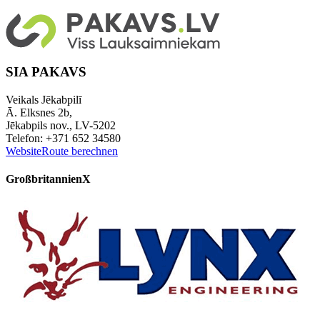
SIA PAKAVS
Veikals Jēkabpilī
Ā. Elksnes 2b,
Jēkabpils nov., LV-5202
Telefon: +371 652 34580
Website
Route berechnen
Großbritannien
X