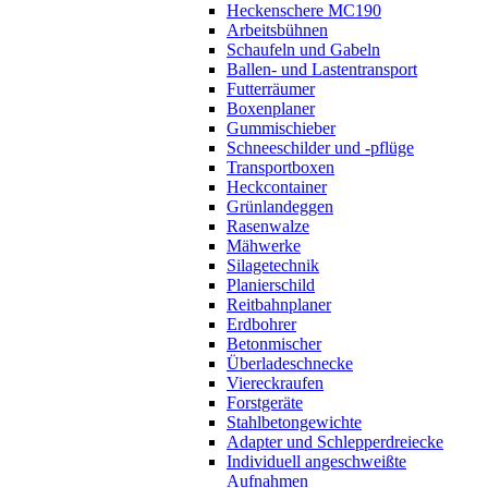
Heckenschere MC190
Arbeitsbühnen
Schaufeln und Gabeln
Ballen- und Lastentransport
Futterräumer
Boxenplaner
Gummischieber
Schneeschilder und -pflüge
Transportboxen
Heckcontainer
Grünlandeggen
Rasenwalze
Mähwerke
Silagetechnik
Planierschild
Reitbahnplaner
Erdbohrer
Betonmischer
Überladeschnecke
Viereckraufen
Forstgeräte
Stahlbetongewichte
Adapter und Schlepperdreiecke
Individuell angeschweißte
Aufnahmen