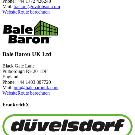
Phone: +44 1772 426248
Mail:
tractors@pvdobson.com
Website
Route berechnen
Bale Baron UK Ltd
Black Gate Lane
Pulborough RH20 1DF
England
Phone: +44 1403 887720
Mail:
info@balebaronuk.com
Website
Route berechnen
Frankreich
X