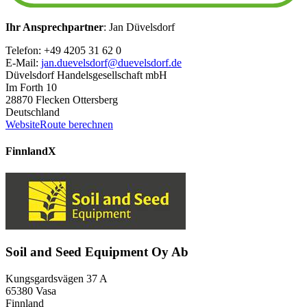
Ihr Ansprechpartner
: Jan Düvelsdorf
Telefon: +49 4205 31 62 0
E-Mail:
jan.duevelsdorf@duevelsdorf.de
Düvelsdorf Handelsgesellschaft mbH
Im Forth 10
28870 Flecken Ottersberg
Deutschland
Website
Route berechnen
Finnland
X
Soil and Seed Equipment Oy Ab
Kungsgardsvägen 37 A
65380 Vasa
Finnland