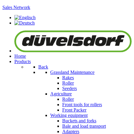
Sales Network
Home
Products
Back
Grassland Maintenance
Rakes
Roller
Seeders
Agriculture
Roller
Front tools for rollers
Front Packer
Working equipment
Buckets and forks
Bale and load transport
Adapters