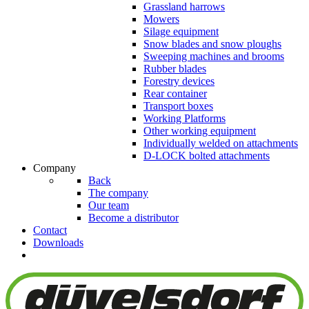
Grassland harrows
Mowers
Silage equipment
Snow blades and snow ploughs
Sweeping machines and brooms
Rubber blades
Forestry devices
Rear container
Transport boxes
Working Platforms
Other working equipment
Individually welded on attachments
D-LOCK bolted attachments
Company
Back
The company
Our team
Become a distributor
Contact
Downloads