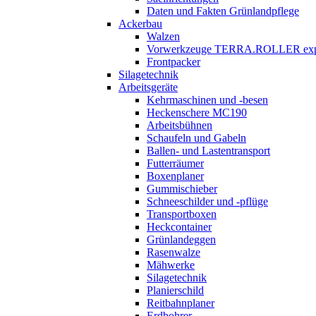
Daten und Fakten Grünlandpflege
Ackerbau
Walzen
Vorwerkzeuge
TERRA.ROLLER
exp
Frontpacker
Silagetechnik
Arbeitsgeräte
Kehrmaschinen und -besen
Heckenschere MC190
Arbeitsbühnen
Schaufeln und Gabeln
Ballen- und Lastentransport
Futterräumer
Boxenplaner
Gummischieber
Schneeschilder und -pflüge
Transportboxen
Heckcontainer
Grünlandeggen
Rasenwalze
Mähwerke
Silagetechnik
Planierschild
Reitbahnplaner
Erdbohrer