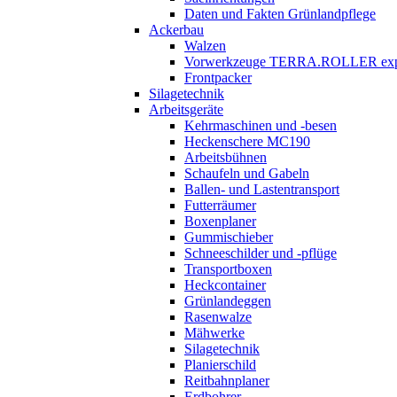
Daten und Fakten Grünlandpflege
Ackerbau
Walzen
Vorwerkzeuge
TERRA.ROLLER
exp
Frontpacker
Silagetechnik
Arbeitsgeräte
Kehrmaschinen und -besen
Heckenschere MC190
Arbeitsbühnen
Schaufeln und Gabeln
Ballen- und Lastentransport
Futterräumer
Boxenplaner
Gummischieber
Schneeschilder und -pflüge
Transportboxen
Heckcontainer
Grünlandeggen
Rasenwalze
Mähwerke
Silagetechnik
Planierschild
Reitbahnplaner
Erdbohrer