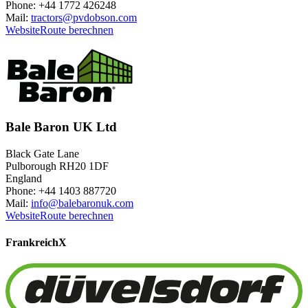
Phone: +44 1772 426248
Mail:
tractors@pvdobson.com
Website
Route berechnen
Bale Baron UK Ltd
Black Gate Lane
Pulborough RH20 1DF
England
Phone: +44 1403 887720
Mail:
info@balebaronuk.com
Website
Route berechnen
Frankreich
X