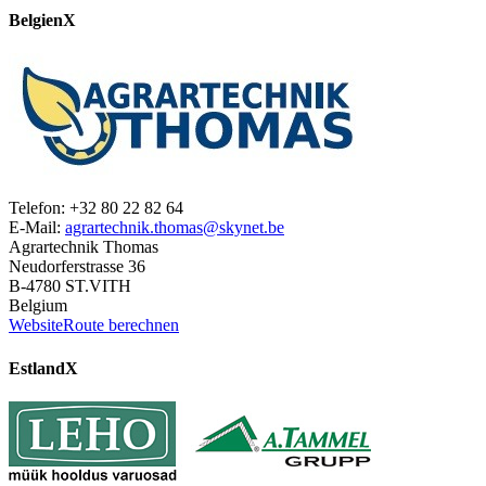
Belgien
X
Telefon: +32 80 22 82 64
E-Mail:
agrartechnik.thomas@skynet.be
Agrartechnik Thomas
Neudorferstrasse 36
B-4780 ST.VITH
Belgium
Website
Route berechnen
Estland
X