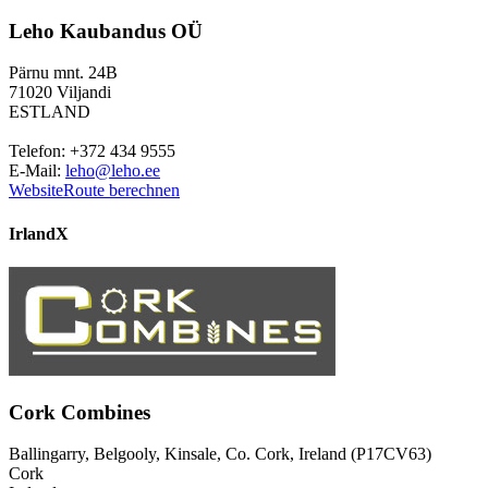
Leho Kaubandus OÜ
Pärnu mnt. 24B
71020 Viljandi
ESTLAND
Telefon: +372 434 9555
E-Mail:
leho@leho.ee
Website
Route berechnen
Irland
X
Cork Combines
Ballingarry, Belgooly, Kinsale, Co. Cork, Ireland (P17CV63)
Cork