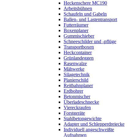
Heckenschere MC190
Arbeitsbühnen
Schaufeln und Gabeln
Ballen- und Lastentransport
Futterräumer
Boxenplaner
Gummischieber
Schneeschilder und -pflüge
Transportboxen
Heckcontainer
Grünlandeggen
Rasenwalze
Mähwerke
Silagetechnik
Planierschild
Reitbahnplaner
Erdbohrer
Betonmischer
Überladeschnecke
Viereckraufen
Forstgeräte
Stahlbetongewichte
Adapter und Schlepperdreiecke
Individuell angeschweißte
Aufnahmen