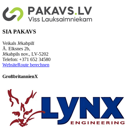
SIA PAKAVS
Veikals Jēkabpilī
Ā. Elksnes 2b,
Jēkabpils nov., LV-5202
Telefon: +371 652 34580
Website
Route berechnen
Großbritannien
X