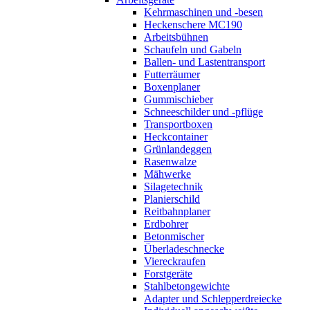
Kehrmaschinen und -besen
Heckenschere MC190
Arbeitsbühnen
Schaufeln und Gabeln
Ballen- und Lastentransport
Futterräumer
Boxenplaner
Gummischieber
Schneeschilder und -pflüge
Transportboxen
Heckcontainer
Grünlandeggen
Rasenwalze
Mähwerke
Silagetechnik
Planierschild
Reitbahnplaner
Erdbohrer
Betonmischer
Überladeschnecke
Viereckraufen
Forstgeräte
Stahlbetongewichte
Adapter und Schlepperdreiecke