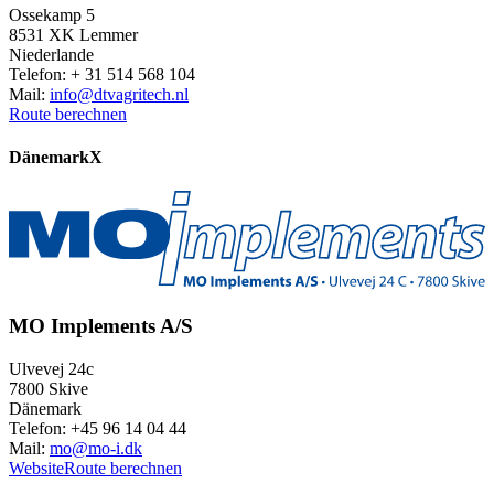
Ossekamp 5
8531 XK Lemmer
Niederlande
Telefon: + 31 514 568 104
Mail:
info@dtvagritech.nl
Route berechnen
Dänemark
X
MO Implements A/S
Ulvevej 24c
7800 Skive
Dänemark
Telefon: +45 96 14 04 44
Mail:
mo@mo-i.dk
Website
Route berechnen