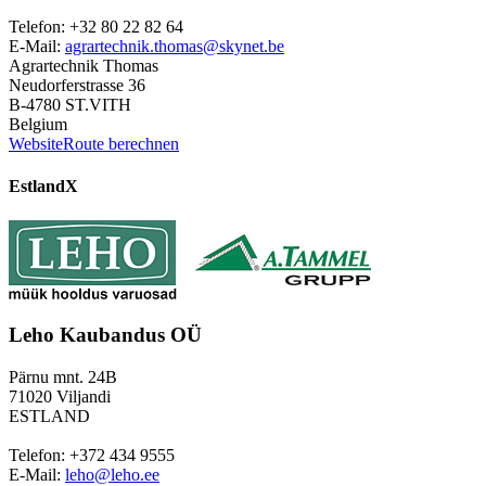
Telefon: +32 80 22 82 64
E-Mail:
agrartechnik.thomas@skynet.be
Agrartechnik Thomas
Neudorferstrasse 36
B-4780 ST.VITH
Belgium
Website
Route berechnen
Estland
X
Leho Kaubandus OÜ
Pärnu mnt. 24B
71020 Viljandi
ESTLAND
Telefon: +372 434 9555
E-Mail:
leho@leho.ee