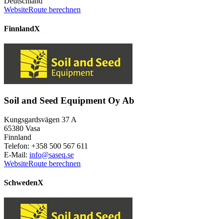
Deutschland
Website
Route berechnen
Finnland
X
Soil and Seed Equipment Oy Ab
Kungsgardsvägen 37 A
65380 Vasa
Finnland
Telefon: +358 500 567 611
E-Mail:
info@saseq.se
Website
Route berechnen
Schweden
X