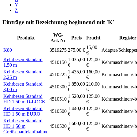
Y
Z
Einträge mit Bezeichnung beginnend mit 'K'
WG-
Produkt
Preis
Fracht
Register
Art. Nr
15,00
K80
3519275
275,00 €
Adapter/Schleppe
€
Kehrbesen Standard
1.035,00
125,00
4510150
Kehrmaschinen/-b
1,50 m
€
€
Kehrbesen Standard
1.435,00
160,00
4510225
Kehrmaschinen/-b
2,25 m
€
€
Kehrbesen Standard
1.850,00
210,00
4510300
Kehrmaschinen/-b
3,00 m
€
€
Kehrbesen Standard
1.520,00
125,00
4510510
Kehrmaschinen/-b
HD 1,50 m D-LOCK
€
€
Kehrbesen Standard
1.440,00
125,00
4510500
Kehrmaschinen/-b
HD 1,50 m EURO
€
€
Kehrbesen Standard
1.600,00
125,00
HD 1,50 m
4510520
Kehrmaschinen/-b
€
€
Greifschaufelaufnahme