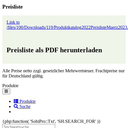
Preisliste
Link to
/files/100/Downloads/119/Produktkatalog2022PreislisteMaerz2023
Preisliste als PDF herunterladen
Alle Preise netto zzgl. gesetzlicher Mehrwertsteuer. Frachtpreise nur
für Deutschland gültig.
Produkte
Toggle
navigation
Produkte
Suche
{php:function( 'SobiPro::Txt', 'SH.SEARCH_FOR' )}