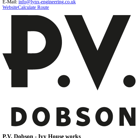
E-Mail:
info@lynx-engineering.co.uk
Website
Calculate Route
P.V. Dobson - Ivy House works