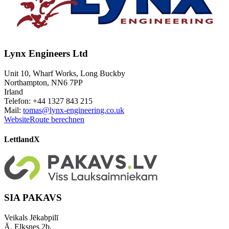
Lynx Engineers Ltd
Unit 10, Wharf Works, Long Buckby
Northampton, NN6 7PP
Irland
Telefon: +44 1327 843 215
Mail:
tomas@lynx-engineering.co.uk
Website
Route berechnen
Lettland
X
SIA PAKAVS
Veikals Jēkabpilī
Ā. Elksnes 2b,