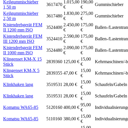
Keilgummischieber
1.015,00
190,00
3617470
Gummischieber
1,50 m
€
€
Keilgummischieber
1.830,00
275,00
3617480
Gummischieber
2,50 m
€
€
Kistendrehgerät FEM
2.450,00
175,00
3524400
Ballen-/Lastentran
II 1200 mm ISO
€
€
Kistendrehgerät FEM
2.590,00
175,00
3524410
Ballen-/Lastentran
III 1200 mm ISO
€
€
Kistendrehgerät FEM
2.090,00
175,00
3524480
Ballen-/Lastentran
II 1000 mm ISO
€
€
Klingenset KM-X 15
15,00
2839360
125,00 €
Kehrmaschinen/-b
Stück
€
Klingenset KM-X 5
15,00
2839355
47,00 €
Kehrmaschinen/-b
Stück
€
15,00
Klinkhaken lang
3519531
28,00 €
Schaufeln/Gabeln
€
15,00
Klinkhaken lang
3519531
28,00 €
Schaufeln/Gabeln
€
95,00
Komatsu WA65-85
5120160
400,00 €
Individualisierun
€
15,00
Komatsu WA65-85
5110160
380,00 €
Individualisierun
€
15,00