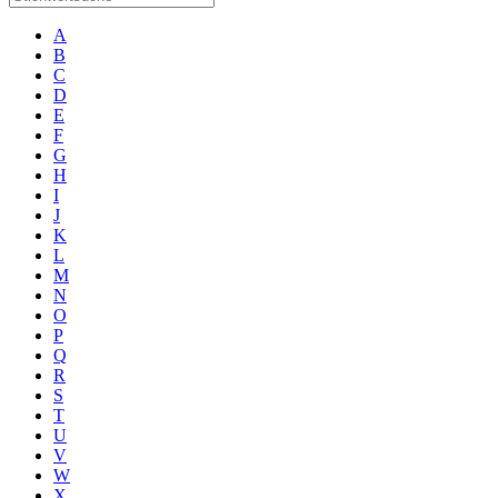
A
B
C
D
E
F
G
H
I
J
K
L
M
N
O
P
Q
R
S
T
U
V
W
X