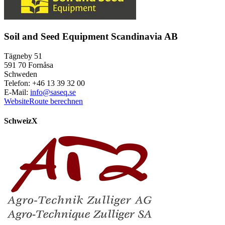
Soil and Seed Equipment Scandinavia AB
Tägneby 51
591 70 Fornåsa
Schweden
Telefon: +46 13 39 32 00
E-Mail:
info@saseq.se
Website
Route berechnen
Schweiz
X