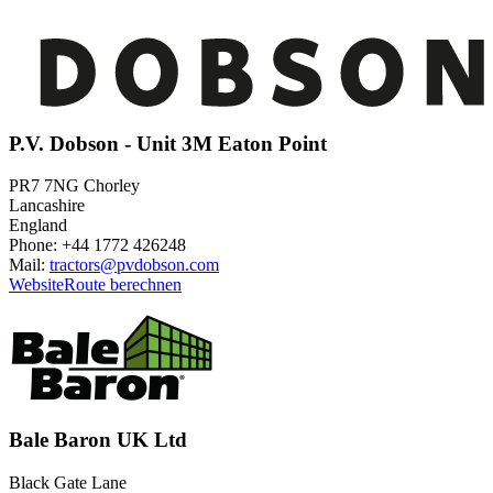
P.V. Dobson - Unit 3M Eaton Point
PR7 7NG Chorley
Lancashire
England
Phone: +44 1772 426248
Mail:
tractors@pvdobson.com
Website
Route berechnen
Bale Baron UK Ltd
Black Gate Lane