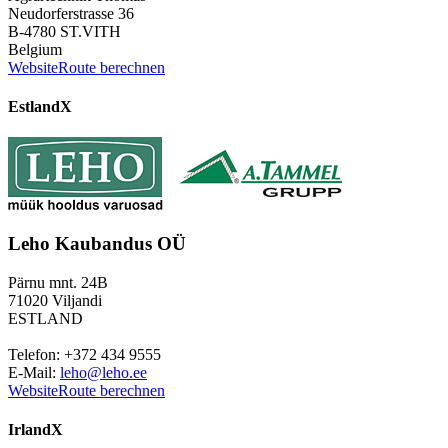
Neudorferstrasse 36
B-4780 ST.VITH
Belgium
Website
Route berechnen
Estland
X
Leho Kaubandus OÜ
Pärnu mnt. 24B
71020 Viljandi
ESTLAND
Telefon: +372 434 9555
E-Mail:
leho@leho.ee
Website
Route berechnen
Irland
X