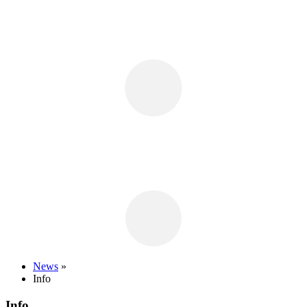
News
»
Info
Info