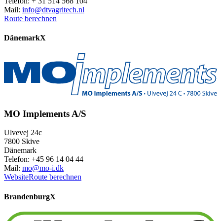
Telefon: + 31 514 568 104
Mail:
info@dtvagritech.nl
Route berechnen
Dänemark
X
MO Implements A/S
Ulvevej 24c
7800 Skive
Dänemark
Telefon: +45 96 14 04 44
Mail:
mo@mo-i.dk
Website
Route berechnen
Brandenburg
X