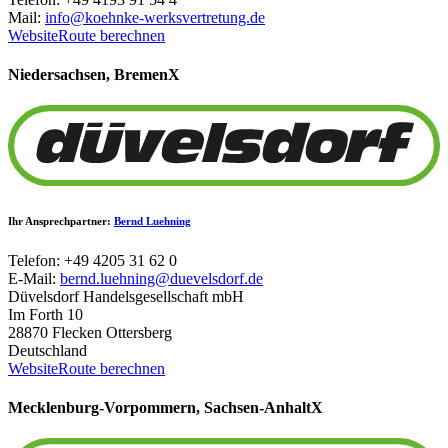
Mail:
info@koehnke-werksvertretung.de
Website
Route berechnen
Niedersachsen, Bremen
X
Ihr Ansprechpartner:
Bernd Luehning
Telefon: +49 4205 31 62 0
E-Mail:
bernd.luehning@duevelsdorf.de
Düvelsdorf Handelsgesellschaft mbH
Im Forth 10
28870 Flecken Ottersberg
Deutschland
Website
Route berechnen
Mecklenburg-Vorpommern, Sachsen-Anhalt
X