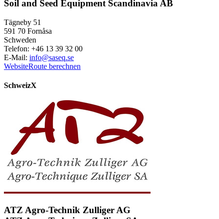
Soil and Seed Equipment Scandinavia AB
Tägneby 51
591 70 Fornåsa
Schweden
Telefon: +46 13 39 32 00
E-Mail:
info@saseq.se
Website
Route berechnen
Schweiz
X
ATZ Agro-Technik Zulliger AG