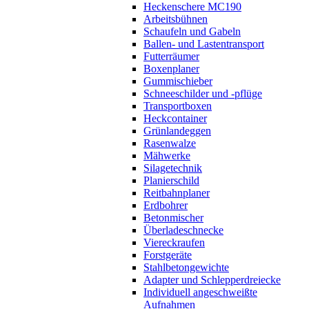
Heckenschere MC190
Arbeitsbühnen
Schaufeln und Gabeln
Ballen- und Lastentransport
Futterräumer
Boxenplaner
Gummischieber
Schneeschilder und -pflüge
Transportboxen
Heckcontainer
Grünlandeggen
Rasenwalze
Mähwerke
Silagetechnik
Planierschild
Reitbahnplaner
Erdbohrer
Betonmischer
Überladeschnecke
Viereckraufen
Forstgeräte
Stahlbetongewichte
Adapter und Schlepperdreiecke
Individuell angeschweißte
Aufnahmen