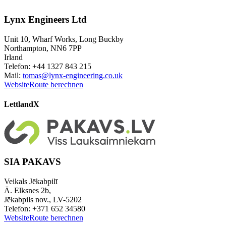
Lynx Engineers Ltd
Unit 10, Wharf Works, Long Buckby
Northampton, NN6 7PP
Irland
Telefon: +44 1327 843 215
Mail:
tomas@lynx-engineering.co.uk
Website
Route berechnen
Lettland
X
SIA PAKAVS
Veikals Jēkabpilī
Ā. Elksnes 2b,
Jēkabpils nov., LV-5202
Telefon: +371 652 34580
Website
Route berechnen