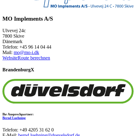
MO Implements A/S
Ulvevej 24c
7800 Skive
Dänemark
Telefon: +45 96 14 04 44
Mail:
mo@mo-i.dk
Website
Route berechnen
Brandenburg
X
Ihr Ansprechpartner:
Bernd Luehning
Telefon: +49 4205 31 62 0
E-Mail:
bernd.luehning@duevelsdorf.de