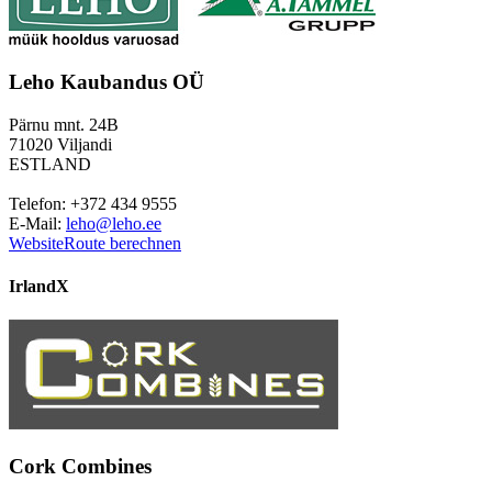
Leho Kaubandus OÜ
Pärnu mnt. 24B
71020 Viljandi
ESTLAND
Telefon: +372 434 9555
E-Mail:
leho@leho.ee
Website
Route berechnen
Irland
X
Cork Combines