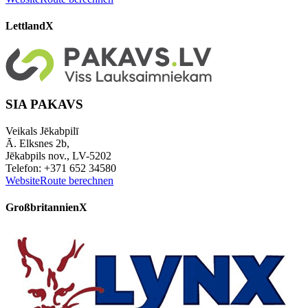
Lettland
X
SIA PAKAVS
Veikals Jēkabpilī
Ā. Elksnes 2b,
Jēkabpils nov., LV-5202
Telefon: +371 652 34580
Website
Route berechnen
Großbritannien
X