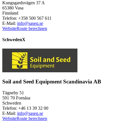
Kungsgardsvägen 37 A
65380 Vasa
Finnland
Telefon: +358 500 567 611
E-Mail:
info@saseq.se
Website
Route berechnen
Schweden
X
Soil and Seed Equipment Scandinavia AB
Tägneby 51
591 70 Fornåsa
Schweden
Telefon: +46 13 39 32 00
E-Mail:
info@saseq.se
Website
Route berechnen