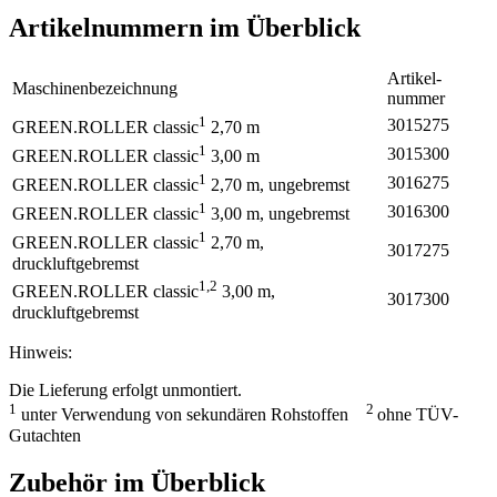
Artikelnummern im Überblick
Artikel­
Maschinen­bezeichnung
nummer
1
3015275
GREEN.ROLLER
classic
2,70 m
1
3015300
GREEN.ROLLER
classic
3,00 m
1
3016275
GREEN.ROLLER
classic
2,70 m, ungebremst
1
3016300
GREEN.ROLLER
classic
3,00 m, ungebremst
1
GREEN.ROLLER
classic
2,70 m,
3017275
druckluftgebremst
1,2
GREEN.ROLLER
classic
3,00 m,
3017300
druckluftgebremst
Hinweis:
Die Lieferung erfolgt unmontiert.
1
2
unter Verwendung von sekundären Rohstoffen
ohne TÜV-
Gutachten
Zubehör im Überblick