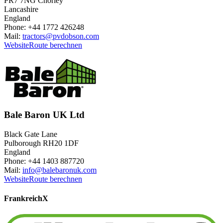
PR7 7NG Chorley
Lancashire
England
Phone: +44 1772 426248
Mail:
tractors@pvdobson.com
Website
Route berechnen
Bale Baron UK Ltd
Black Gate Lane
Pulborough RH20 1DF
England
Phone: +44 1403 887720
Mail:
info@balebaronuk.com
Website
Route berechnen
Frankreich
X