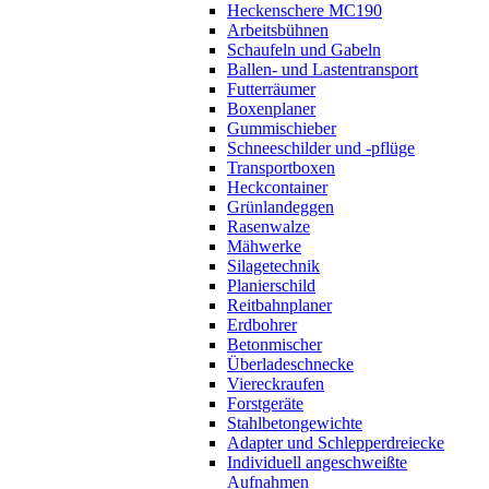
Heckenschere MC190
Arbeitsbühnen
Schaufeln und Gabeln
Ballen- und Lastentransport
Futterräumer
Boxenplaner
Gummischieber
Schneeschilder und -pflüge
Transportboxen
Heckcontainer
Grünlandeggen
Rasenwalze
Mähwerke
Silagetechnik
Planierschild
Reitbahnplaner
Erdbohrer
Betonmischer
Überladeschnecke
Viereckraufen
Forstgeräte
Stahlbetongewichte
Adapter und Schlepperdreiecke
Individuell angeschweißte
Aufnahmen