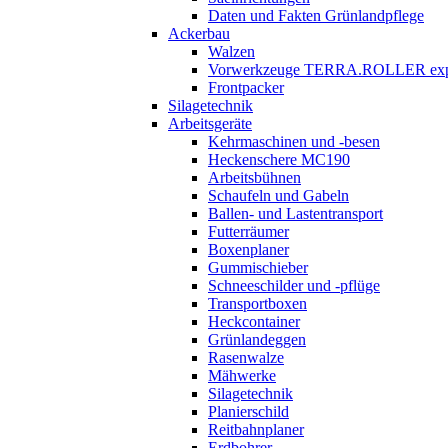
Daten und Fakten Grünlandpflege
Ackerbau
Walzen
Vorwerkzeuge
TERRA.ROLLER
exp
Frontpacker
Silagetechnik
Arbeitsgeräte
Kehrmaschinen und -besen
Heckenschere MC190
Arbeitsbühnen
Schaufeln und Gabeln
Ballen- und Lastentransport
Futterräumer
Boxenplaner
Gummischieber
Schneeschilder und -pflüge
Transportboxen
Heckcontainer
Grünlandeggen
Rasenwalze
Mähwerke
Silagetechnik
Planierschild
Reitbahnplaner
Erdbohrer