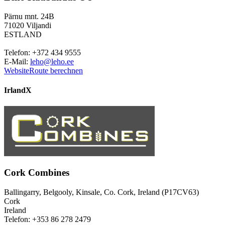
Pärnu mnt. 24B
71020 Viljandi
ESTLAND
Telefon: +372 434 9555
E-Mail:
leho@leho.ee
Website
Route berechnen
Irland
X
Cork Combines
Ballingarry, Belgooly, Kinsale, Co. Cork, Ireland (P17CV63)
Cork
Ireland
Telefon: +353 86 278 2479