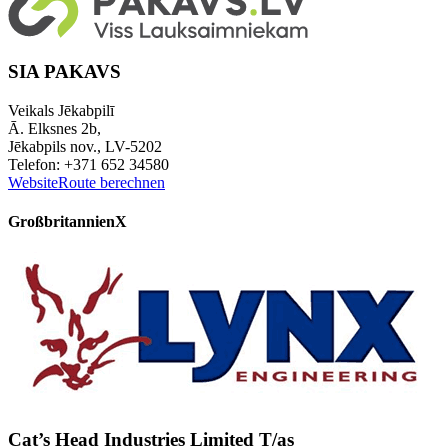
SIA PAKAVS
Veikals Jēkabpilī
Ā. Elksnes 2b,
Jēkabpils nov., LV-5202
Telefon: +371 652 34580
Website
Route berechnen
Großbritannien
X
Cat’s Head Industries Limited T/as