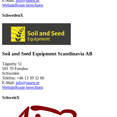
E-Mail:
info@saseq.se
Website
Route berechnen
Schweden
X
Soil and Seed Equipment Scandinavia AB
Tägneby 51
591 70 Fornåsa
Schweden
Telefon: +46 13 39 32 00
E-Mail:
info@saseq.se
Website
Route berechnen
Schweiz
X