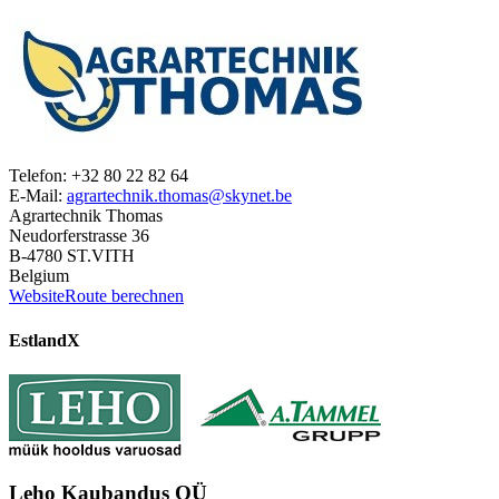
Telefon: +32 80 22 82 64
E-Mail:
agrartechnik.thomas@skynet.be
Agrartechnik Thomas
Neudorferstrasse 36
B-4780 ST.VITH
Belgium
Website
Route berechnen
Estland
X
Leho Kaubandus OÜ