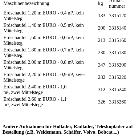
Artikel­
Maschinen­bezeichnung
kg
nummer
Erdschaufel 1,20 m EURO - 0,4 m³, kein
183
3315120
Mittelsteg
Erdschaufel 1,40 m EURO - 0,5 m³, kein
200
3315140
Mittelsteg
Erdschaufel 1,60 m EURO - 0,6 m³, kein
213
3315160
Mittelsteg
Erdschaufel 1,80 m EURO - 0,7 m³, kein
230
3315180
Mittelsteg
Erdschaufel 2,00 m EURO - 0,8 m³, kein
247
3315200
Mittelsteg
Erdschaufel 2,20 m EURO - 0,9 m³, zwei
282
3315220
Mittelstege
Erdschaufel 2,40 m EURO - 1,0
312
3315240
m³, zwei Mittelstege
Erdschaufel 2,60 m EURO - 1,1
326
3315260
m³, zwei Mittelstege
Andere Aufnahmen für Hoflader, Radlader, Teleskoplader auf
Bestellung (z.B. Weidemann, Schäffer, Volvo, Bobcat,...)