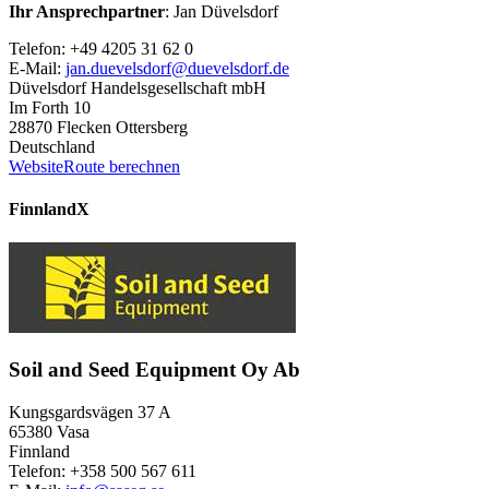
Ihr Ansprechpartner
: Jan Düvelsdorf
Telefon: +49 4205 31 62 0
E-Mail:
jan.duevelsdorf@duevelsdorf.de
Düvelsdorf Handelsgesellschaft mbH
Im Forth 10
28870 Flecken Ottersberg
Deutschland
Website
Route berechnen
Finnland
X
Soil and Seed Equipment Oy Ab
Kungsgardsvägen 37 A
65380 Vasa
Finnland
Telefon: +358 500 567 611