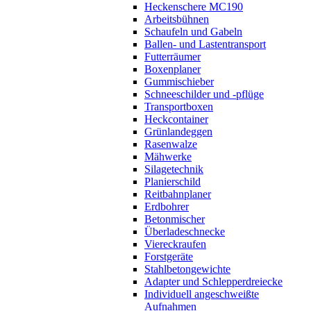
Heckenschere MC190
Arbeitsbühnen
Schaufeln und Gabeln
Ballen- und Lastentransport
Futterräumer
Boxenplaner
Gummischieber
Schneeschilder und -pflüge
Transportboxen
Heckcontainer
Grünlandeggen
Rasenwalze
Mähwerke
Silagetechnik
Planierschild
Reitbahnplaner
Erdbohrer
Betonmischer
Überladeschnecke
Viereckraufen
Forstgeräte
Stahlbetongewichte
Adapter und Schlepperdreiecke
Individuell angeschweißte
Aufnahmen