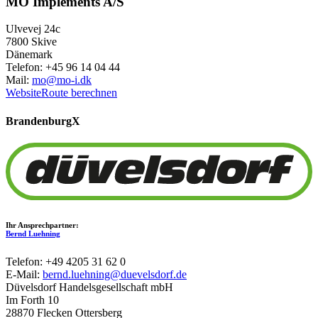
MO Implements A/S
Ulvevej 24c
7800 Skive
Dänemark
Telefon: +45 96 14 04 44
Mail:
mo@mo-i.dk
Website
Route berechnen
Brandenburg
X
Ihr Ansprechpartner:
Bernd Luehning
Telefon: +49 4205 31 62 0
E-Mail:
bernd.luehning@duevelsdorf.de
Düvelsdorf Handelsgesellschaft mbH
Im Forth 10
28870 Flecken Ottersberg