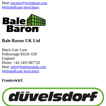
Mail:
tractors@pvdobson.com
Website
Route berechnen
Bale Baron UK Ltd
Black Gate Lane
Pulborough RH20 1DF
England
Phone: +44 1403 887720
Mail:
info@balebaronuk.com
Website
Route berechnen
Frankreich
X