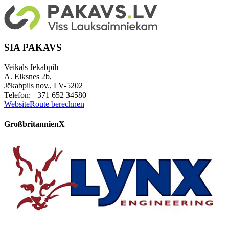
SIA PAKAVS
Veikals Jēkabpilī
Ā. Elksnes 2b,
Jēkabpils nov., LV-5202
Telefon: +371 652 34580
Website
Route berechnen
Großbritannien
X