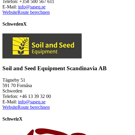
Telefon: +358 500 567 611
E-Mail:
info@saseq.se
Website
Route berechnen
Schweden
X
Soil and Seed Equipment Scandinavia AB
Tägneby 51
591 70 Fornåsa
Schweden
Telefon: +46 13 39 32 00
E-Mail:
info@saseq.se
Website
Route berechnen
Schweiz
X