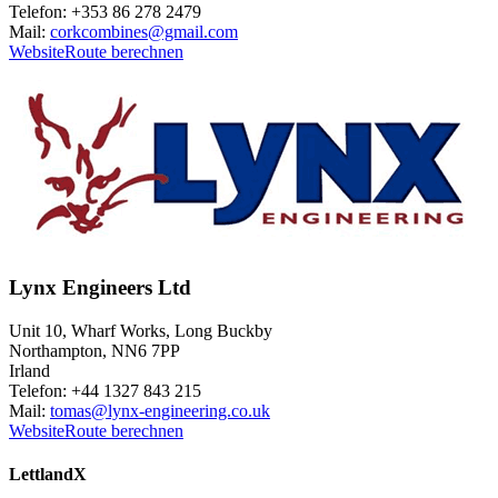
Telefon: +353 86 278 2479
Mail:
corkcombines@gmail.com
Website
Route berechnen
Lynx Engineers Ltd
Unit 10, Wharf Works, Long Buckby
Northampton, NN6 7PP
Irland
Telefon: +44 1327 843 215
Mail:
tomas@lynx-engineering.co.uk
Website
Route berechnen
Lettland
X