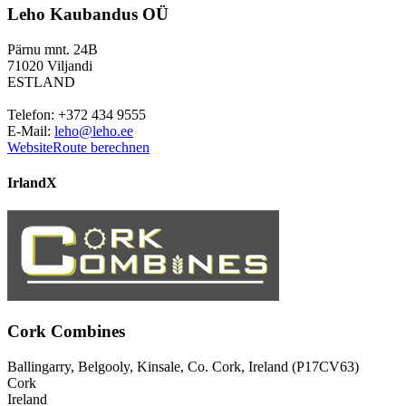
Leho Kaubandus OÜ
Pärnu mnt. 24B
71020 Viljandi
ESTLAND
Telefon: +372 434 9555
E-Mail:
leho@leho.ee
Website
Route berechnen
Irland
X
Cork Combines
Ballingarry, Belgooly, Kinsale, Co. Cork, Ireland (P17CV63)
Cork
Ireland