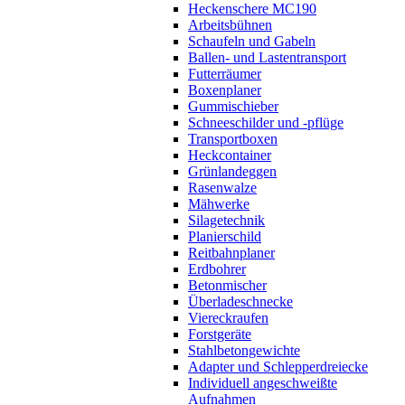
Heckenschere MC190
Arbeitsbühnen
Schaufeln und Gabeln
Ballen- und Lastentransport
Futterräumer
Boxenplaner
Gummischieber
Schneeschilder und -pflüge
Transportboxen
Heckcontainer
Grünlandeggen
Rasenwalze
Mähwerke
Silagetechnik
Planierschild
Reitbahnplaner
Erdbohrer
Betonmischer
Überladeschnecke
Viereckraufen
Forstgeräte
Stahlbetongewichte
Adapter und Schlepperdreiecke
Individuell angeschweißte
Aufnahmen