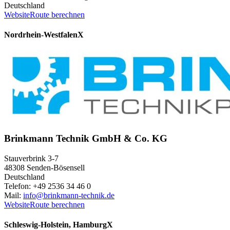
Deutschland
Website
Route berechnen
Nordrhein-Westfalen
X
Brinkmann Technik GmbH & Co. KG
Stauverbrink 3-7
48308 Senden-Bösensell
Deutschland
Telefon: +49 2536 34 46 0
Mail:
info@brinkmann-technik.de
Website
Route berechnen
Schleswig-Holstein, Hamburg
X