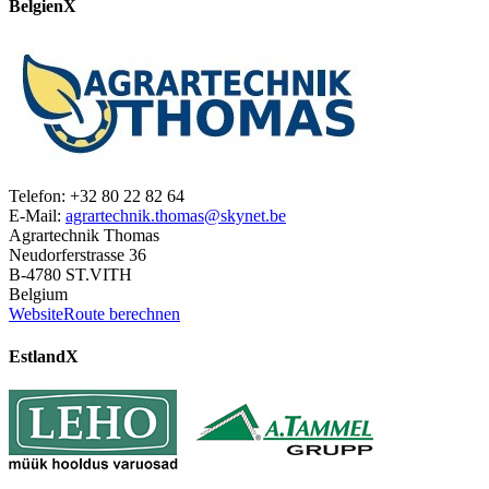
Belgien
X
Telefon: +32 80 22 82 64
E-Mail:
agrartechnik.thomas@skynet.be
Agrartechnik Thomas
Neudorferstrasse 36
B-4780 ST.VITH
Belgium
Website
Route berechnen
Estland
X