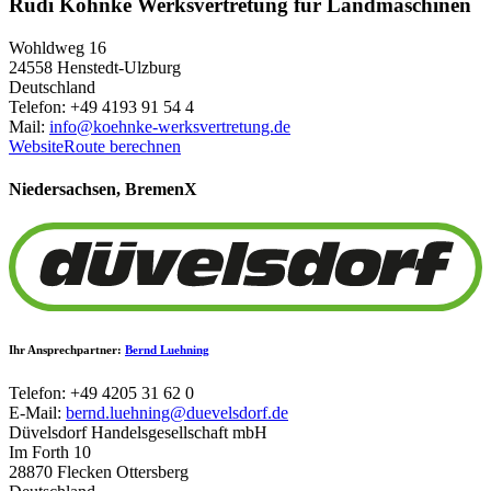
Rudi Köhnke Werksvertretung für Landmaschinen
Wohldweg 16
24558 Henstedt-Ulzburg
Deutschland
Telefon: +49 4193 91 54 4
Mail:
info@koehnke-werksvertretung.de
Website
Route berechnen
Niedersachsen, Bremen
X
Ihr Ansprechpartner:
Bernd Luehning
Telefon: +49 4205 31 62 0
E-Mail:
bernd.luehning@duevelsdorf.de
Düvelsdorf Handelsgesellschaft mbH
Im Forth 10
28870 Flecken Ottersberg