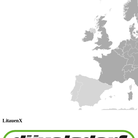
Litauen
X