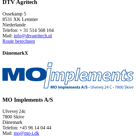
DTV Agritech
Ossekamp 5
8531 XK Lemmer
Niederlande
Telefon: + 31 514 568 104
Mail:
info@dtvagritech.nl
Route berechnen
Dänemark
X
MO Implements A/S
Ulvevej 24c
7800 Skive
Dänemark
Telefon: +45 96 14 04 44
Mail:
mo@mo-i.dk