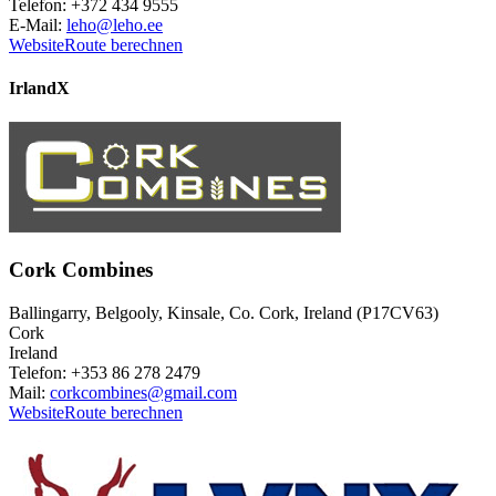
Telefon: +372 434 9555
E-Mail:
leho@leho.ee
Website
Route berechnen
Irland
X
Cork Combines
Ballingarry, Belgooly, Kinsale, Co. Cork, Ireland (P17CV63)
Cork
Ireland
Telefon: +353 86 278 2479
Mail:
corkcombines@gmail.com
Website
Route berechnen