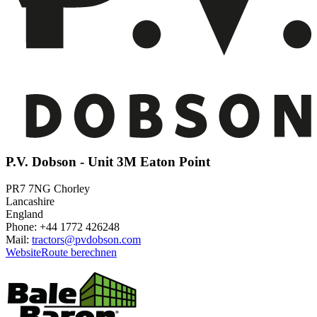
P.V. Dobson - Unit 3M Eaton Point
PR7 7NG Chorley
Lancashire
England
Phone: +44 1772 426248
Mail:
tractors@pvdobson.com
Website
Route berechnen