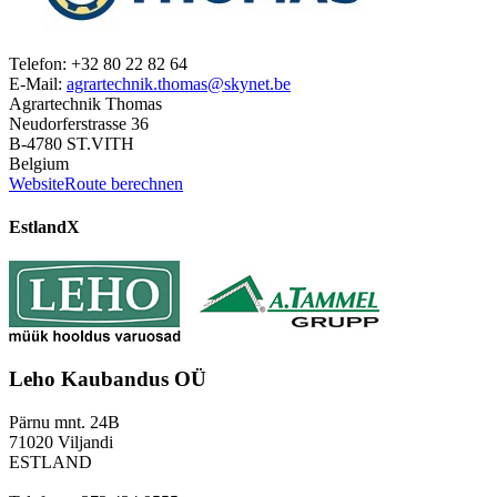
Telefon: +32 80 22 82 64
E-Mail:
agrartechnik.thomas@skynet.be
Agrartechnik Thomas
Neudorferstrasse 36
B-4780 ST.VITH
Belgium
Website
Route berechnen
Estland
X
Leho Kaubandus OÜ
Pärnu mnt. 24B
71020 Viljandi
ESTLAND