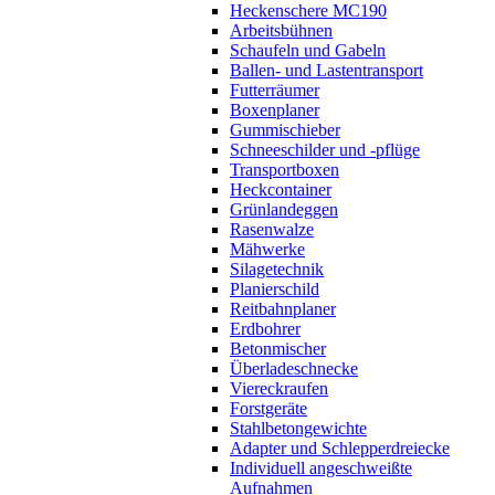
Heckenschere MC190
Arbeitsbühnen
Schaufeln und Gabeln
Ballen- und Lastentransport
Futterräumer
Boxenplaner
Gummischieber
Schneeschilder und -pflüge
Transportboxen
Heckcontainer
Grünlandeggen
Rasenwalze
Mähwerke
Silagetechnik
Planierschild
Reitbahnplaner
Erdbohrer
Betonmischer
Überladeschnecke
Viereckraufen
Forstgeräte
Stahlbetongewichte
Adapter und Schlepperdreiecke
Individuell angeschweißte
Aufnahmen