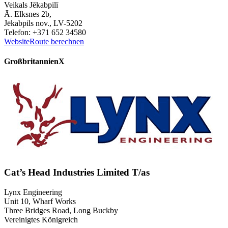
Veikals Jēkabpilī
Ā. Elksnes 2b,
Jēkabpils nov., LV-5202
Telefon: +371 652 34580
Website
Route berechnen
Großbritannien
X
Cat’s Head Industries Limited T/as
Lynx Engineering
Unit 10, Wharf Works
Three Bridges Road, Long Buckby
Vereinigtes Königreich