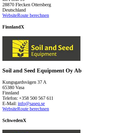
28870 Flecken Ottersberg
Deutschland
Website
Route berechnen
Finnland
X
Soil and Seed Equipment Oy Ab
Kungsgardsvägen 37 A
65380 Vasa
Finnland
Telefon: +358 500 567 611
E-Mail:
info@saseq.se
Website
Route berechnen
Schweden
X