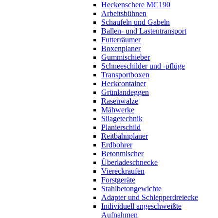
Heckenschere MC190
Arbeitsbühnen
Schaufeln und Gabeln
Ballen- und Lastentransport
Futterräumer
Boxenplaner
Gummischieber
Schneeschilder und -pflüge
Transportboxen
Heckcontainer
Grünlandeggen
Rasenwalze
Mähwerke
Silagetechnik
Planierschild
Reitbahnplaner
Erdbohrer
Betonmischer
Überladeschnecke
Viereckraufen
Forstgeräte
Stahlbetongewichte
Adapter und Schlepperdreiecke
Individuell angeschweißte
Aufnahmen