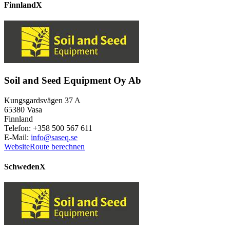
Finnland
X
Soil and Seed Equipment Oy Ab
Kungsgardsvägen 37 A
65380 Vasa
Finnland
Telefon: +358 500 567 611
E-Mail:
info@saseq.se
Website
Route berechnen
Schweden
X