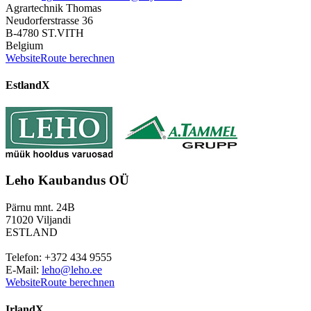
Agrartechnik Thomas
Neudorferstrasse 36
B-4780 ST.VITH
Belgium
Website
Route berechnen
Estland
X
Leho Kaubandus OÜ
Pärnu mnt. 24B
71020 Viljandi
ESTLAND
Telefon: +372 434 9555
E-Mail:
leho@leho.ee
Website
Route berechnen
Irland
X