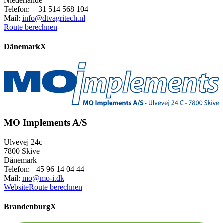
Niederlande
Telefon: + 31 514 568 104
Mail:
info@dtvagritech.nl
Route berechnen
Dänemark
X
MO Implements A/S
Ulvevej 24c
7800 Skive
Dänemark
Telefon: +45 96 14 04 44
Mail:
mo@mo-i.dk
Website
Route berechnen
Brandenburg
X