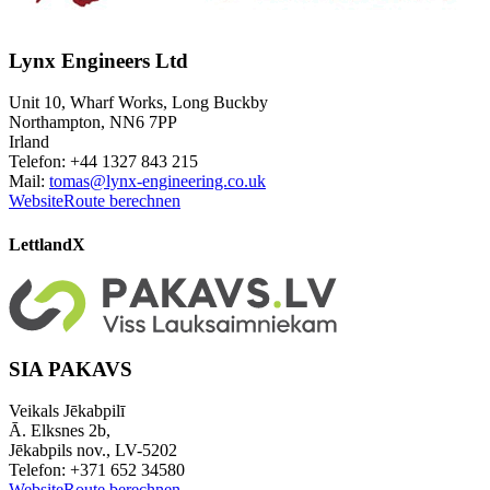
Lynx Engineers Ltd
Unit 10, Wharf Works, Long Buckby
Northampton, NN6 7PP
Irland
Telefon: +44 1327 843 215
Mail:
tomas@lynx-engineering.co.uk
Website
Route berechnen
Lettland
X
SIA PAKAVS
Veikals Jēkabpilī
Ā. Elksnes 2b,
Jēkabpils nov., LV-5202
Telefon: +371 652 34580
Website
Route berechnen