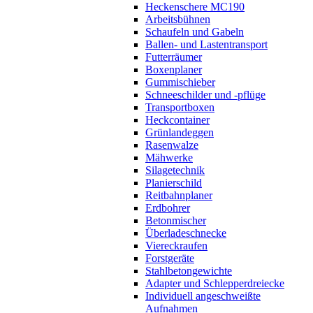
Heckenschere MC190
Arbeitsbühnen
Schaufeln und Gabeln
Ballen- und Lastentransport
Futterräumer
Boxenplaner
Gummischieber
Schneeschilder und -pflüge
Transportboxen
Heckcontainer
Grünlandeggen
Rasenwalze
Mähwerke
Silagetechnik
Planierschild
Reitbahnplaner
Erdbohrer
Betonmischer
Überladeschnecke
Viereckraufen
Forstgeräte
Stahlbetongewichte
Adapter und Schlepperdreiecke
Individuell angeschweißte
Aufnahmen