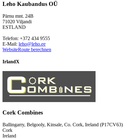
Leho Kaubandus OÜ
Pärnu mnt. 24B
71020 Viljandi
ESTLAND
Telefon: +372 434 9555
E-Mail:
leho@leho.ee
Website
Route berechnen
Irland
X
Cork Combines
Ballingarry, Belgooly, Kinsale, Co. Cork, Ireland (P17CV63)
Cork
Ireland