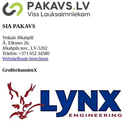
SIA PAKAVS
Veikals Jēkabpilī
Ā. Elksnes 2b,
Jēkabpils nov., LV-5202
Telefon: +371 652 34580
Website
Route berechnen
Großbritannien
X