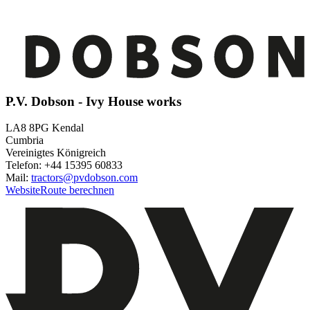
P.V. Dobson - Ivy House works
LA8 8PG Kendal
Cumbria
Vereinigtes Königreich
Telefon: +44 15395 60833
Mail:
tractors@pvdobson.com
Website
Route berechnen