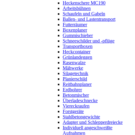
Heckenschere MC190
Arbeitsbühnen
Schaufeln und Gabeln
Ballen- und Lastentransport
Futterräumer
Boxenplaner
Gummischieber
Schneeschilder und -pflüge
Transportboxen
Heckcontainer
Grünlandeggen
Rasenwalze
Mähwerke
Silagetechnik
Planierschild
Reitbahnplaner
Erdbohrer
Betonmischer
Überladeschnecke
Viereckraufen
Forstgeräte
Stahlbetongewichte
Adapter und Schlepperdreiecke
Individuell angeschweißte
Aufnahmen