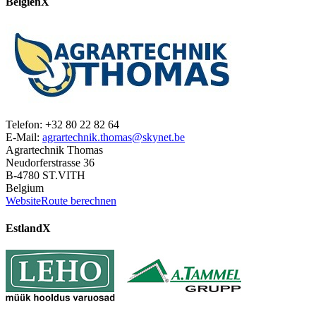
Belgien
X
Telefon: +32 80 22 82 64
E-Mail:
agrartechnik.thomas@skynet.be
Agrartechnik Thomas
Neudorferstrasse 36
B-4780 ST.VITH
Belgium
Website
Route berechnen
Estland
X