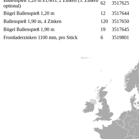
Ballenspieß 1,20 m EURO, 2 Zinken (3. Zinken
62
3517625
optional)
Bügel Ballenspieß 1,20 m
12
3517644
Ballenspieß 1,90 m, 4 Zinken
120
3517650
Bügel Ballenspieß 1,90 m
19
3517645
Frontladerzinken 1100 mm, pro Stück
6
3519801