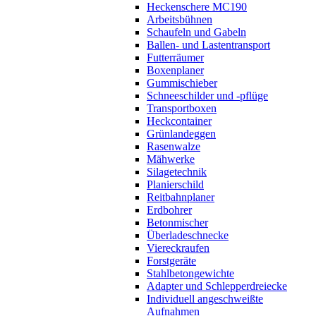
Heckenschere MC190
Arbeitsbühnen
Schaufeln und Gabeln
Ballen- und Lastentransport
Futterräumer
Boxenplaner
Gummischieber
Schneeschilder und -pflüge
Transportboxen
Heckcontainer
Grünlandeggen
Rasenwalze
Mähwerke
Silagetechnik
Planierschild
Reitbahnplaner
Erdbohrer
Betonmischer
Überladeschnecke
Viereckraufen
Forstgeräte
Stahlbetongewichte
Adapter und Schlepperdreiecke
Individuell angeschweißte
Aufnahmen