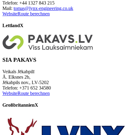
Telefon: +44 1327 843 215
Mail:
tomas@lynx-engineering.co.uk
Website
Route berechnen
Lettland
X
SIA PAKAVS
Veikals Jēkabpilī
Ā. Elksnes 2b,
Jēkabpils nov., LV-5202
Telefon: +371 652 34580
Website
Route berechnen
Großbritannien
X