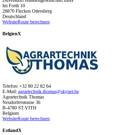
Düvelsdorf Handelsgesellschaft mbH
Im Forth 10
28870 Flecken Ottersberg
Deutschland
Website
Route berechnen
Belgien
X
Telefon: +32 80 22 82 64
E-Mail:
agrartechnik.thomas@skynet.be
Agrartechnik Thomas
Neudorferstrasse 36
B-4780 ST.VITH
Belgium
Website
Route berechnen
Estland
X