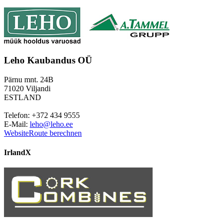
Leho Kaubandus OÜ
Pärnu mnt. 24B
71020 Viljandi
ESTLAND
Telefon: +372 434 9555
E-Mail:
leho@leho.ee
Website
Route berechnen
Irland
X