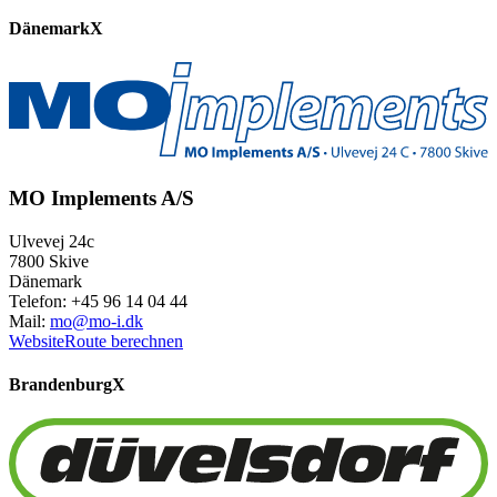
Dänemark
X
MO Implements A/S
Ulvevej 24c
7800 Skive
Dänemark
Telefon: +45 96 14 04 44
Mail:
mo@mo-i.dk
Website
Route berechnen
Brandenburg
X