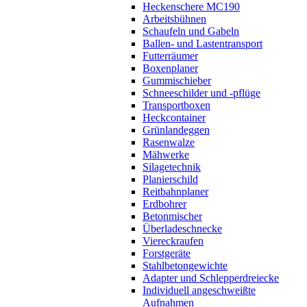
Heckenschere MC190
Arbeitsbühnen
Schaufeln und Gabeln
Ballen- und Lastentransport
Futterräumer
Boxenplaner
Gummischieber
Schneeschilder und -pflüge
Transportboxen
Heckcontainer
Grünlandeggen
Rasenwalze
Mähwerke
Silagetechnik
Planierschild
Reitbahnplaner
Erdbohrer
Betonmischer
Überladeschnecke
Viereckraufen
Forstgeräte
Stahlbetongewichte
Adapter und Schlepperdreiecke
Individuell angeschweißte
Aufnahmen