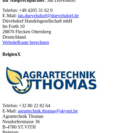
Ihr Ansprechpartner
: Jan Düvelsdorf
Telefon: +49 4205 31 62 0
E-Mail:
jan.duevelsdorf@duevelsdorf.de
Düvelsdorf Handelsgesellschaft mbH
Im Forth 10
28870 Flecken Ottersberg
Deutschland
Website
Route berechnen
Belgien
X
Telefon: +32 80 22 82 64
E-Mail:
agrartechnik.thomas@skynet.be
Agrartechnik Thomas
Neudorferstrasse 36
B-4780 ST.VITH
Belgium