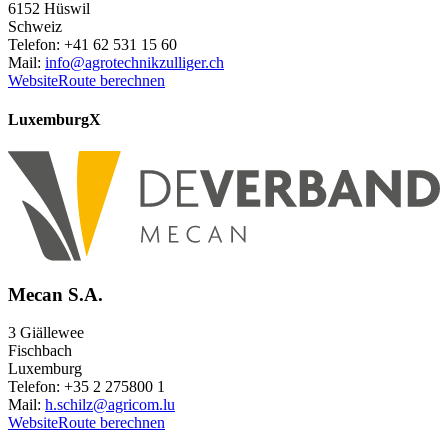
6152 Hüswil
Schweiz
Telefon: +41 62 531 15 60
Mail:
info@agrotechnikzulliger.ch
Website
Route berechnen
Luxemburg
X
Mecan S.A.
3 Giällewee
Fischbach
Luxemburg
Telefon: +35 2 275800 1
Mail:
h.schilz@agricom.lu
Website
Route berechnen