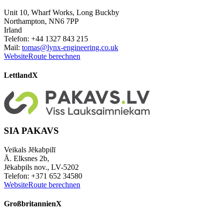
Unit 10, Wharf Works, Long Buckby
Northampton, NN6 7PP
Irland
Telefon: +44 1327 843 215
Mail:
tomas@lynx-engineering.co.uk
Website
Route berechnen
Lettland
X
SIA PAKAVS
Veikals Jēkabpilī
Ā. Elksnes 2b,
Jēkabpils nov., LV-5202
Telefon: +371 652 34580
Website
Route berechnen
Großbritannien
X