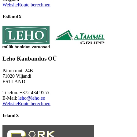
Website
Route berechnen
Estland
X
Leho Kaubandus OÜ
Pärnu mnt. 24B
71020 Viljandi
ESTLAND
Telefon: +372 434 9555
E-Mail:
leho@leho.ee
Website
Route berechnen
Irland
X