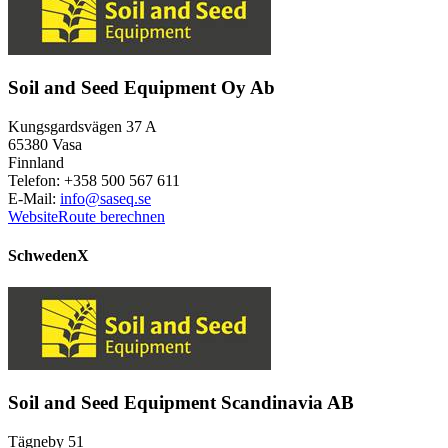
Soil and Seed Equipment Oy Ab
Kungsgardsvägen 37 A
65380 Vasa
Finnland
Telefon: +358 500 567 611
E-Mail:
info@saseq.se
Website
Route berechnen
Schweden
X
Soil and Seed Equipment Scandinavia AB
Tägneby 51