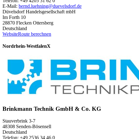
Telefon: +49 4205 31 62 0
E-Mail:
bernd.luehning@duevelsdorf.de
Düvelsdorf Handelsgesellschaft mbH
Im Forth 10
28870 Flecken Ottersberg
Deutschland
Website
Route berechnen
Nordrhein-Westfalen
X
Brinkmann Technik GmbH & Co. KG
Stauverbrink 3-7
48308 Senden-Bösensell
Deutschland
Telefon: +49 2536 34 46 0