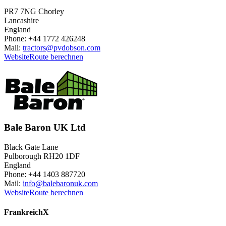
PR7 7NG Chorley
Lancashire
England
Phone: +44 1772 426248
Mail:
tractors@pvdobson.com
Website
Route berechnen
Bale Baron UK Ltd
Black Gate Lane
Pulborough RH20 1DF
England
Phone: +44 1403 887720
Mail:
info@balebaronuk.com
Website
Route berechnen
Frankreich
X