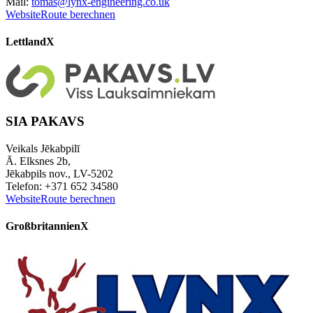
Mail:
tomas@lynx-engineering.co.uk
Website
Route berechnen
Lettland
X
SIA PAKAVS
Veikals Jēkabpilī
Ā. Elksnes 2b,
Jēkabpils nov., LV-5202
Telefon: +371 652 34580
Website
Route berechnen
Großbritannien
X