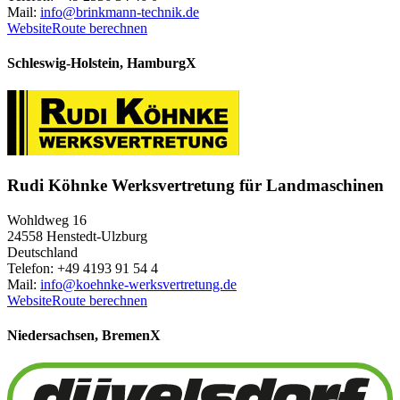
Mail:
info@brinkmann-technik.de
Website
Route berechnen
Schleswig-Holstein, Hamburg
X
Rudi Köhnke Werksvertretung für Landmaschinen
Wohldweg 16
24558 Henstedt-Ulzburg
Deutschland
Telefon: +49 4193 91 54 4
Mail:
info@koehnke-werksvertretung.de
Website
Route berechnen
Niedersachsen, Bremen
X