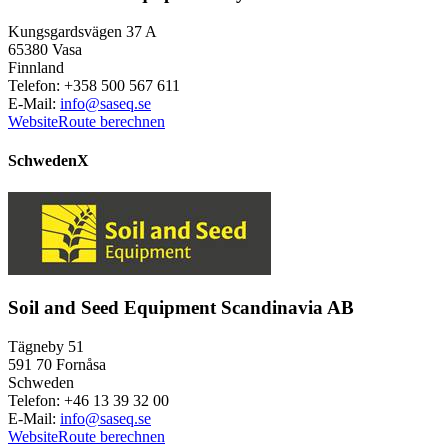
Kungsgardsvägen 37 A
65380 Vasa
Finnland
Telefon: +358 500 567 611
E-Mail:
info@saseq.se
Website
Route berechnen
Schweden
X
Soil and Seed Equipment Scandinavia AB
Tägneby 51
591 70 Fornåsa
Schweden
Telefon: +46 13 39 32 00
E-Mail:
info@saseq.se
Website
Route berechnen