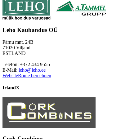
Leho Kaubandus OÜ
Pärnu mnt. 24B
71020 Viljandi
ESTLAND
Telefon: +372 434 9555
E-Mail:
leho@leho.ee
Website
Route berechnen
Irland
X
Cork Combines