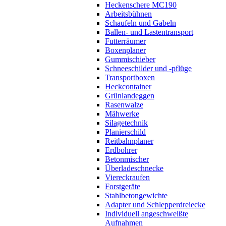
Heckenschere MC190
Arbeitsbühnen
Schaufeln und Gabeln
Ballen- und Lastentransport
Futterräumer
Boxenplaner
Gummischieber
Schneeschilder und -pflüge
Transportboxen
Heckcontainer
Grünlandeggen
Rasenwalze
Mähwerke
Silagetechnik
Planierschild
Reitbahnplaner
Erdbohrer
Betonmischer
Überladeschnecke
Viereckraufen
Forstgeräte
Stahlbetongewichte
Adapter und Schlepperdreiecke
Individuell angeschweißte
Aufnahmen