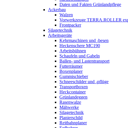
Daten und Fakten Grünlandpflege
Ackerbau
Walzen
Vorwerkzeuge
TERRA.ROLLER
exp
Frontpacker
Silagetechnik
Arbeitsgeräte
Kehrmaschinen und -besen
Heckenschere MC190
Arbeitsbühnen
Schaufeln und Gabeln
Ballen- und Lastentransport
Futterräumer
Boxenplaner
Gummischieber
Schneeschilder und -pflüge
Transportboxen
Heckcontainer
Grünlandeggen
Rasenwalze
Mähwerke
Silagetechnik
Planierschild
Reitbahnplaner
Erdbohrer